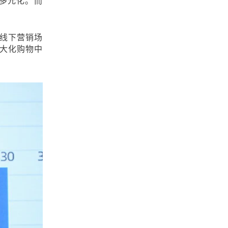
多元化。而
。
线
下营销场
大化购物中