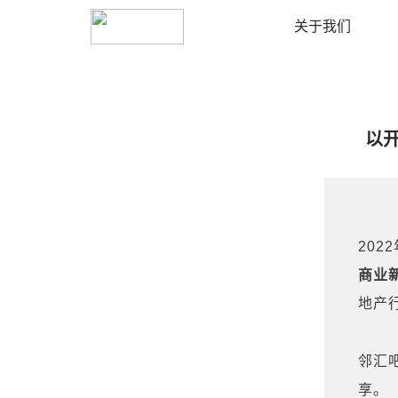
安阳
切换城市
关于我们
以
202
商业
地产
邻汇
享。