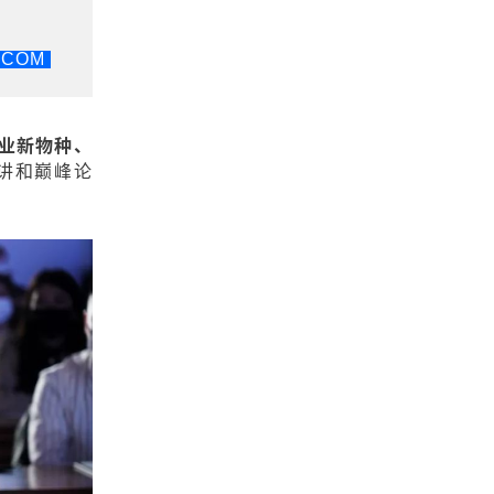
.COM
业新物种、
讲和巅峰论