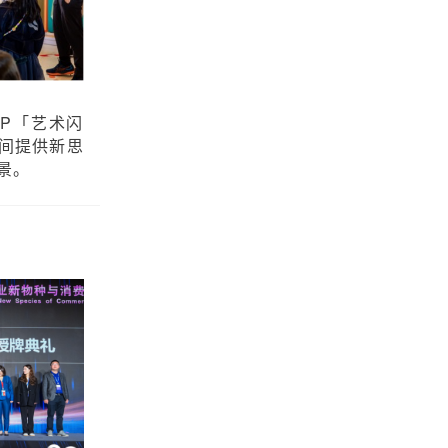
IP「艺术闪
间提供新思
景。