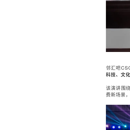
邻汇吧C
科技、文
该演讲围绕
费新场景