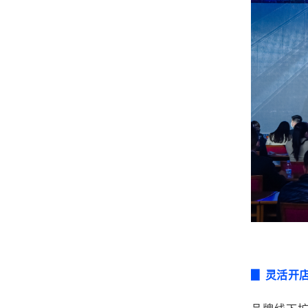
灵活开
▊