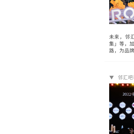
未来，邻汇
集」等，
路，为品
▼ 邻汇吧