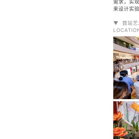
需求，实
来设计实
▼
首站艺
LOCATI