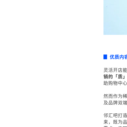
▊
优质内
灵活开店
销的「质」
助购物中
然而作为
及品牌双
邻汇吧打
来，既为